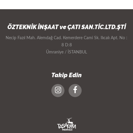
ÖZTEKNİK İNŞAAT ve ÇATI SAN.TİC.LTD.ŞTİ
Necip Fazıl Mah. Alemdağ Cad. Kemerdere Cami Sk. Ilıcalı Apt. No :
8 D:8
Ümraniye / İSTANBUL
Takip Edin