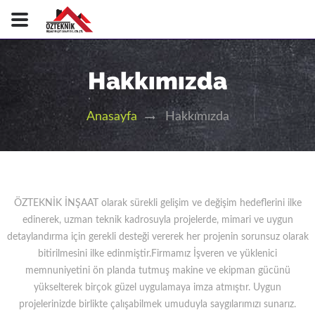
Hakkımızda
Hakkımızda
Anasayfa
ÖZTEKNİK İNŞAAT olarak sürekli gelişim ve değişim hedeflerini ilke
edinerek, uzman teknik kadrosuyla projelerde, mimari ve uygun
detaylandırma için gerekli desteği vererek her projenin sorunsuz olarak
bitirilmesini ilke edinmiştir.Firmamız İşveren ve yüklenici
memnuniyetini ön planda tutmuş makine ve ekipman gücünü
yükselterek birçok güzel uygulamaya imza atmıştır. Uygun
projelerinizde birlikte çalışabilmek umuduyla saygılarımızı sunarız.