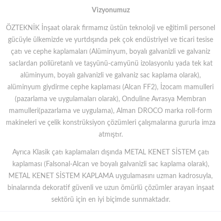
Vizyonumuz
ÖZTEKNİK İnşaat olarak firmamız üstün teknoloji ve eğitimli personel
gücüyle ülkemizde ve yurtdışında pek çok endüstriyel ve ticari tesise
çatı ve cephe kaplamaları (Alüminyum, boyalı galvanizli ve galvaniz
saclardan poliüretanlı ve taşyünü-camyünü izolasyonlu yada tek kat
alüminyum, boyalı galvanizli ve galvaniz sac kaplama olarak),
alüminyum giydirme cephe kaplaması (Alcan FF2), İzocam mamulleri
(pazarlama ve uygulamaları olarak), Onduline Avrasya Membran
mamulleri(pazarlama ve uygulama), Alman DROCO marka roll-form
makineleri ve çelik konstrüksiyon çözümleri çalışmalarına gururla imza
atmıştır.
Ayrıca Klasik çatı kaplamaları dışında METAL KENET SİSTEM çatı
kaplaması (Falsonal-Alcan ve boyalı galvanizli sac kaplama olarak),
METAL KENET SİSTEM KAPLAMA uygulamasını uzman kadrosuyla,
binalarında dekoratif güvenli ve uzun ömürlü çözümler arayan inşaat
sektörü için en iyi biçimde sunmaktadır.